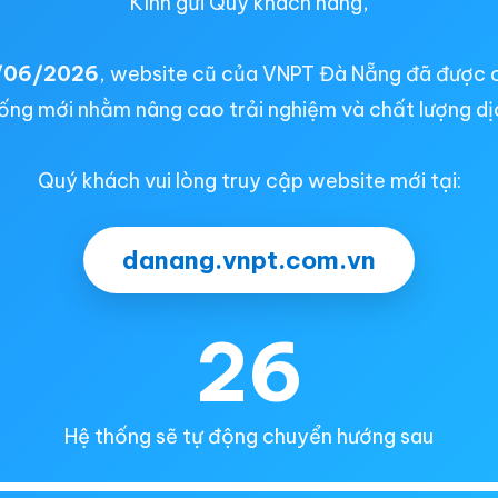
Kính gửi Quý khách hàng,
/06/2026
, website cũ của VNPT Đà Nẵng đã được 
ống mới nhằm nâng cao trải nghiệm và chất lượng dị
Quý khách vui lòng truy cập website mới tại:
danang.vnpt.com.vn
26
Hệ thống sẽ tự động chuyển hướng sau