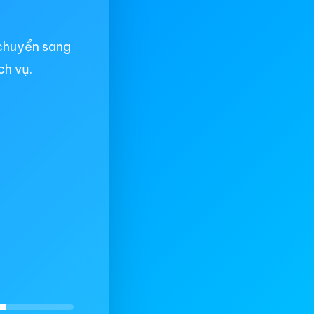
chuyển sang
ch vụ.