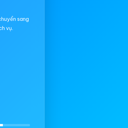
chuyển sang
ch vụ.