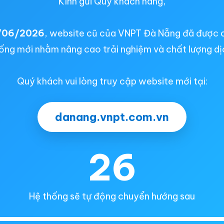
Kính gửi Quý khách hàng,
/06/2026
, website cũ của VNPT Đà Nẵng đã được 
ống mới nhằm nâng cao trải nghiệm và chất lượng dị
Quý khách vui lòng truy cập website mới tại:
danang.vnpt.com.vn
26
Hệ thống sẽ tự động chuyển hướng sau