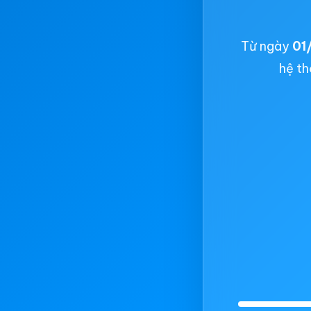
Từ ngày
01
hệ th