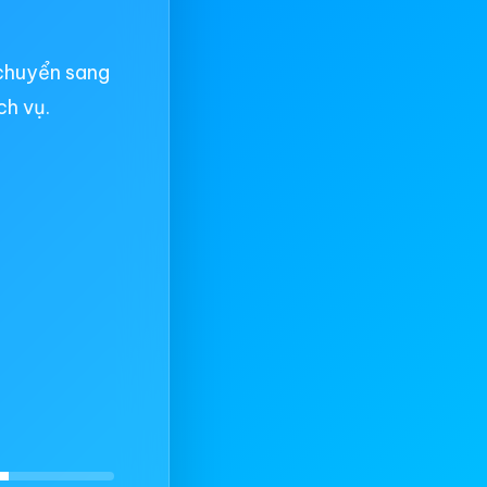
chuyển sang
ch vụ.