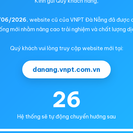
Kính gửi Quý khách hàng,
/06/2026
, website cũ của VNPT Đà Nẵng đã được 
ống mới nhằm nâng cao trải nghiệm và chất lượng dị
Quý khách vui lòng truy cập website mới tại:
danang.vnpt.com.vn
26
Hệ thống sẽ tự động chuyển hướng sau