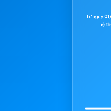
Từ ngày
01
hệ th