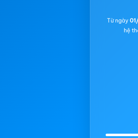
Từ ngày
01
hệ th