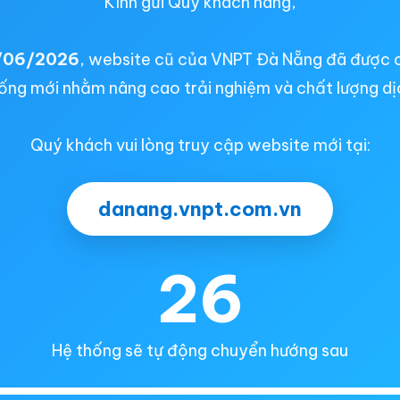
Kính gửi Quý khách hàng,
/06/2026
, website cũ của VNPT Đà Nẵng đã được 
ống mới nhằm nâng cao trải nghiệm và chất lượng dị
Quý khách vui lòng truy cập website mới tại:
danang.vnpt.com.vn
26
Hệ thống sẽ tự động chuyển hướng sau