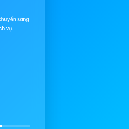
chuyển sang
ch vụ.