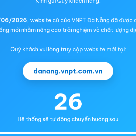
Kính gửi Quý khách hàng,
/06/2026
, website cũ của VNPT Đà Nẵng đã được 
ống mới nhằm nâng cao trải nghiệm và chất lượng dị
Quý khách vui lòng truy cập website mới tại:
danang.vnpt.com.vn
26
Hệ thống sẽ tự động chuyển hướng sau