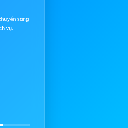
chuyển sang
ch vụ.