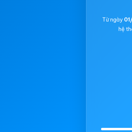
Từ ngày
01
hệ th