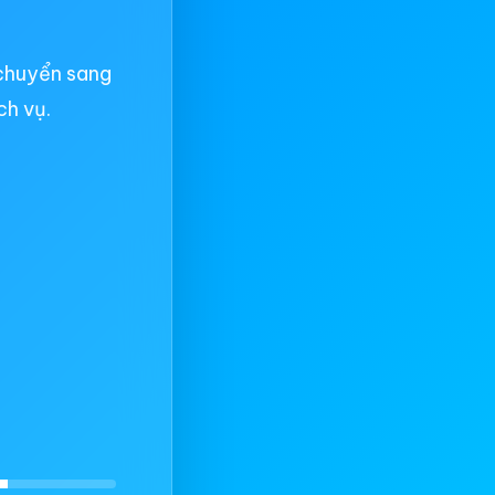
chuyển sang
ch vụ.