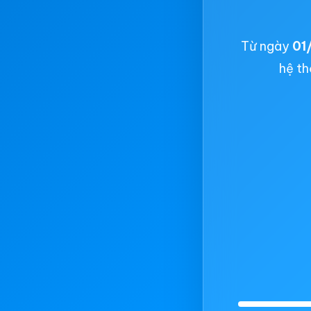
Từ ngày
01
hệ th