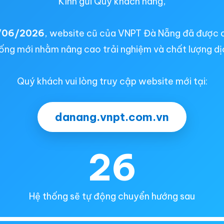
Kính gửi Quý khách hàng,
/06/2026
, website cũ của VNPT Đà Nẵng đã được 
ống mới nhằm nâng cao trải nghiệm và chất lượng dị
Quý khách vui lòng truy cập website mới tại:
danang.vnpt.com.vn
26
Hệ thống sẽ tự động chuyển hướng sau