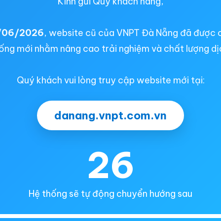
Kính gửi Quý khách hàng,
/06/2026
, website cũ của VNPT Đà Nẵng đã được 
ống mới nhằm nâng cao trải nghiệm và chất lượng dị
Quý khách vui lòng truy cập website mới tại:
danang.vnpt.com.vn
26
Hệ thống sẽ tự động chuyển hướng sau