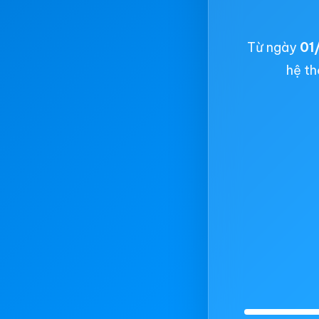
Từ ngày
01
hệ th