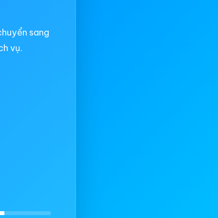
chuyển sang
ch vụ.