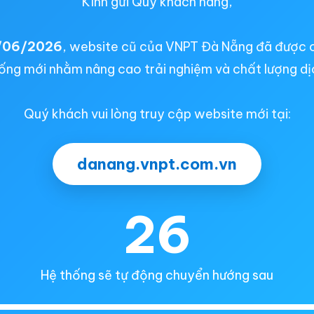
Kính gửi Quý khách hàng,
/06/2026
, website cũ của VNPT Đà Nẵng đã được 
ống mới nhằm nâng cao trải nghiệm và chất lượng dị
Quý khách vui lòng truy cập website mới tại:
danang.vnpt.com.vn
26
Hệ thống sẽ tự động chuyển hướng sau