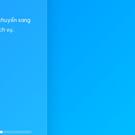
chuyển sang
ch vụ.