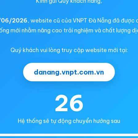
Kính gửi Quý khách hàng,
/06/2026
, website cũ của VNPT Đà Nẵng đã được 
ống mới nhằm nâng cao trải nghiệm và chất lượng dị
Quý khách vui lòng truy cập website mới tại:
danang.vnpt.com.vn
26
Hệ thống sẽ tự động chuyển hướng sau