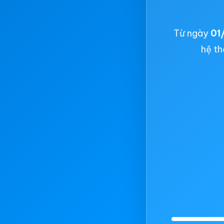
Từ ngày
01
hệ th