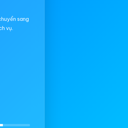
chuyển sang
ch vụ.