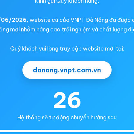
Kính gửi Quý khách hàng,
/06/2026
, website cũ của VNPT Đà Nẵng đã được 
ống mới nhằm nâng cao trải nghiệm và chất lượng dị
Quý khách vui lòng truy cập website mới tại:
danang.vnpt.com.vn
25
Hệ thống sẽ tự động chuyển hướng sau