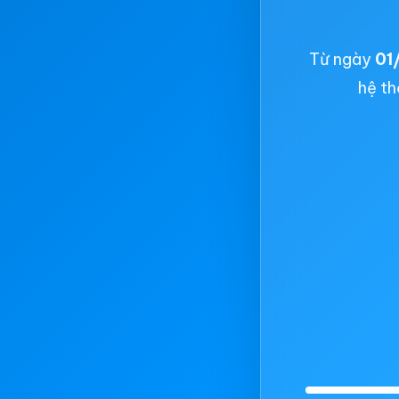
Từ ngày
01
hệ th