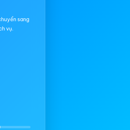
chuyển sang
ch vụ.